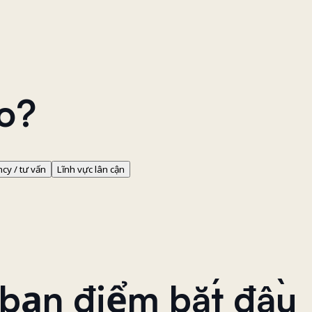
ào?
cy / tư vấn
Lĩnh vực lân cận
 bạn điểm bắt đầu