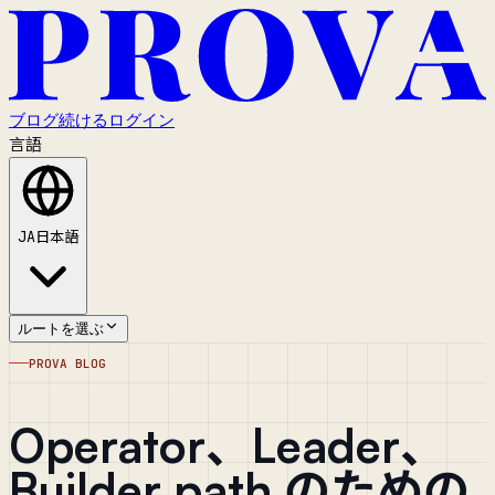
ブログ
続ける
ログイン
言語
JA
日本語
ルートを選ぶ
PROVA BLOG
Operator、Leader、
Builder path のための