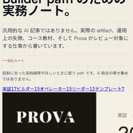
実務ノート。
汎用的な AI 記事ではありません。実際の artifact、運用
上の失敗、コース教材、そして Prova がレビュー対象に
する仕事から書いています。
読むルート
役割に合った実践順序がほしいときに使う path です。AI 助言の寄せ集め
ではありません。
実証
17
ビルダー
15
オペレーター
15
リーダー
13
テンプレート
7